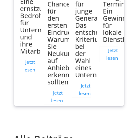
Eine
Chance
für
Terminbuc
ernstzunehmende
für
junge
Ein
Bedrohung
den
Generationen:
Gewinn
für
ersten
Das
für
Unternehmen
Eindruck:
entscheidende
lokale
und
Warum
Kriterium
Dienstleist
ihre
Sie
bei
Mitarbeiter
Jetzt
Neukunden
der
lesen
auf
Wahl
Jetzt
Anhieb
eines
lesen
erkennen
Unternehmens
sollten
Jetzt
Jetzt
lesen
lesen