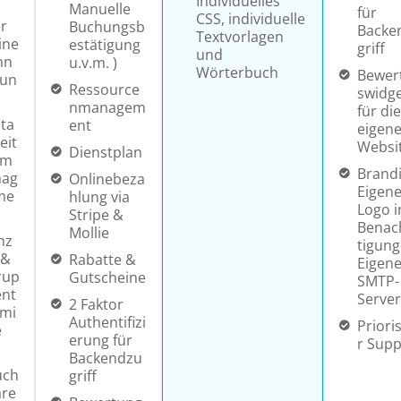
Individuelles
Manuelle
für
CSS, individuelle
r
Buchungsb
Backe
Textvorlagen
ine
estätigung
griff
und
nn
u.v.m. )
Wörterbuch
Bewer
run
Ressource
swidg
nmanagem
für die
ta
ent
eigen
eit
Websi
Dienstplan
rm
Brandi
nag
Onlinebeza
Eigen
me
hlung via
Logo i
Stripe &
Benac
Mollie
nz
tigung
 &
Rabatte &
Eigene
rup
Gutscheine
SMTP-
ent
Server
2 Faktor
rmi
Authentifizi
Priori
e
erung für
r Supp
Backendzu
uch
griff
are