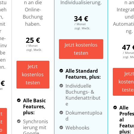
stu
n an die
Individualisierung.
n a
neh
Online-
Integra
n,
Buchung
34
€
und
mit
haben.
Automati
/ Monat
zzgl. MwSt.
r
ng.
ne-
25
€
Jetzt kostenlos
inv
47
/ Monat
zzgl. MwSt.
abe
testen
/ Mona
zzgl. M
ten
Jetzt
en.
Alle Standard
Jetz
kostenlos
Features, plus:
€
kosten
testen
Individuelle
teste
at
Buchungs- &
Kundenattribut
Alle Basic
e
Features,
Alle
plus:
Dokumentuploa
Profe
zt
d
al
Synchronis
t
Featu
ierung mit
Webhooks
o
plus:
Google