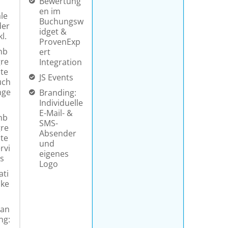
Bewertung
en im
le
Buchungsw
der
idget &
kl.
ProvenExp
nb
ert
re
Integration
te
JS Events
uch
nge
Branding:
Individuelle
E-Mail- &
nb
SMS-
re
Absender
te
und
rvi
eigenes
s
Logo
ati
ike
ran
ng: