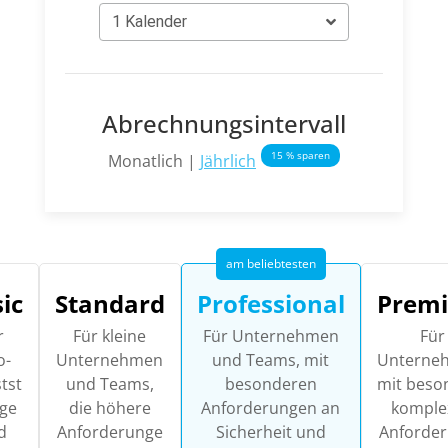
1 Kalender
Abrechnungsintervall
15 % sparen
Monatlich
|
Jährlich
ic
Standard
Professional
Prem
r
Für kleine
Für Unternehmen
Für
o-
Unternehmen
und Teams, mit
Unterne
tst
und Teams,
besonderen
mit beso
ge
die höhere
Anforderungen an
komple
d
Anforderunge
Sicherheit und
Anforde