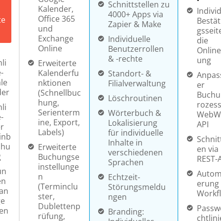
Schnittstellen zu
Kalender,
Indivi
4000+ Apps via
Office 365
te
Bestät
Zapier & Make
und
gsseit
Exchange
Individuelle
die
Online
Benutzerrollen
Onlin
& -rechte
ung
li
Erweiterte
-
Kalenderfu
Standort- &
Anpas
le
nktionen
Filialverwaltung
er
der
(Schnellbuc
Buchu
Löschroutinen
hung,
rozess
li
Serienterm
Wörterbuch &
WebWi
-
ine, Export,
Lokalisierung
API
r
Labels)
für individuelle
inb
Schnitt
Inhalte in
chu
Erweiterte
en via
verschiedenen
g
Buchungse
REST-
Sprachen
instellunge
un
Autom
n
Echtzeit-
en
erung
(Terminclu
Störungsmeldu
an
Workf
ster,
ngen
ge
Dublettenp
Passwo
en
Branding:
rüfung,
chtlin