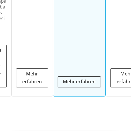
npa
sba
s
si
n
e
f
r
Mehr
Meh
n
erfahren
Mehr erfahren
erfah