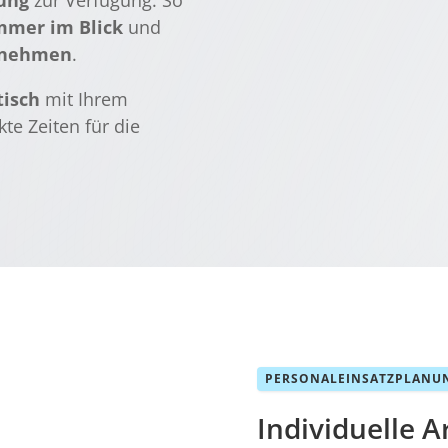
nung
zur Verfügung. So
mmer im Blick
und
rnehmen
.
isch
mit Ihrem
te Zeiten für die
PERSONALEINSATZPLANU
Individuelle A