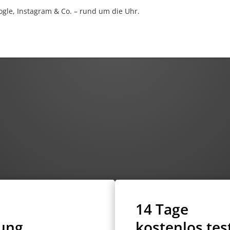
gle, Instagram & Co. – rund um die Uhr.
14 Tage
tung
kostenlos tes