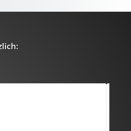
lich:
Onli