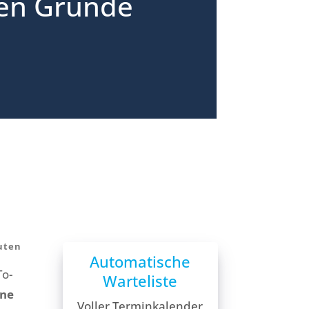
ten Gründe
Automatische
To-
Warteliste
ine
Voller Terminkalender