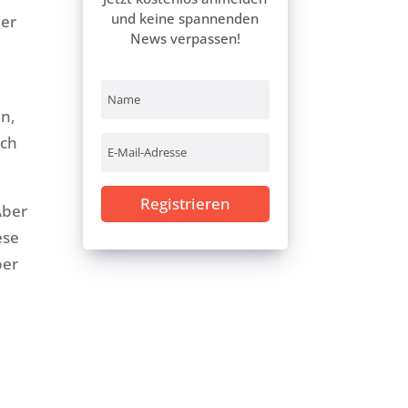
und keine spannenden
der
News verpassen!
en,
ich
Registrieren
Aber
ese
ber