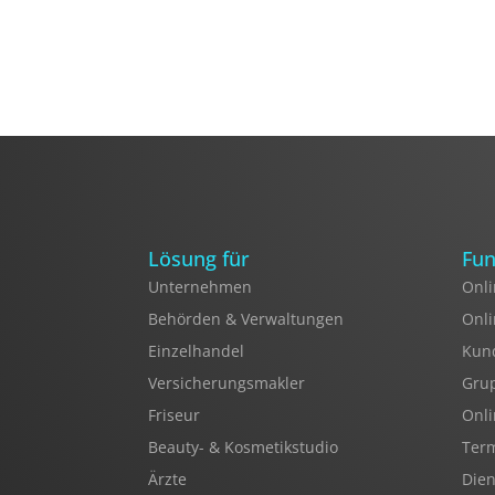
Lösung für
Fun
Unternehmen
Onli
Behörden & Verwaltungen
Onl
Einzelhandel
Kun
Versicherungsmakler
Gru
Friseur
Onli
Beauty- & Kosmetikstudio
Ter
Ärzte
Dien