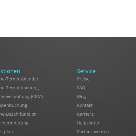
ktionen
Service
ne-Terminkalender
Preise
ine-Terminbuchung
FAQ
denverwaltung (CRM)
Blog
ppenbuchung
Kontakt
ne-Bezahlfunktion
Karriere
minerinnerung
Helpcenter
stplan
Partner werden